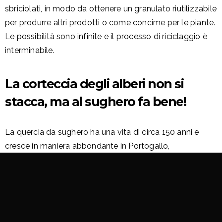
sbriciolati, in modo da ottenere un granulato riutilizzabile
per produrre altri prodotti o come concime per le piante.
Le possibilità sono infinite e il processo di riciclaggio è
interminabile.
La corteccia degli alberi non si
stacca, ma al sughero fa bene!
La quercia da sughero ha una vita di circa 150 anni e
cresce in maniera abbondante in Portogallo,
producendo una corteccia, il sughero, che si rigenera in
continuazione durante tutto l’arco di vita della pianta,
rendendola in assoluto sostenibile. All’età di 25 anni la
quercia del sughero è pronta per la raccolta, che viene
ripetuta ciclicamente ogni 9 anni. L’estrazione del